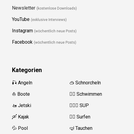
Newsletter
(kostenlose Downloads)
YouTube
(exklusive Interviews)
Instagram
(wöchentlich neue Posts)
Facebook
(wöchentlich neue Posts)
Kategorien
🎣 Angeln
🥽 Schnorcheln
⛵️ Boote
🏊‍♂️
Schwimmen
🚤 Jetski
🏄‍♀️🛶 SUP
🛶 Kajak
🏄‍♂️
Surfen
💦 Pool
🤿 Tauchen