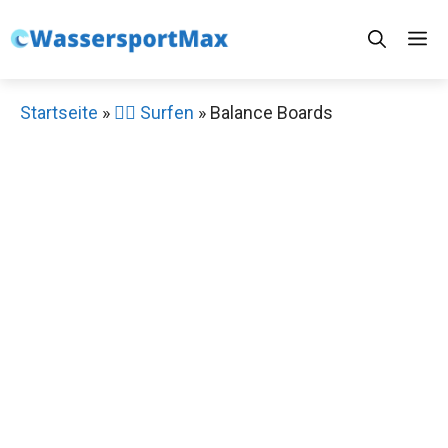
Zum
M
Inhalt
springen
Startseite
»
🏄‍♂️ Surfen
»
Balance Boards