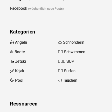
Facebook
(wöchentlich neue Posts)
Kategorien
🎣 Angeln
🥽 Schnorcheln
⛵️ Boote
🏊‍♂️
Schwimmen
🚤 Jetski
🏄‍♀️🛶 SUP
🛶 Kajak
🏄‍♂️
Surfen
💦 Pool
🤿 Tauchen
Ressource
n