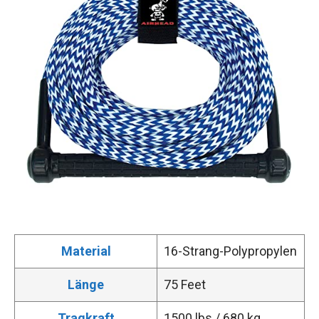
Material
16-Strang-Polypropylen
Länge
75 Feet
Tragkraft
1500 lbs / 680 kg