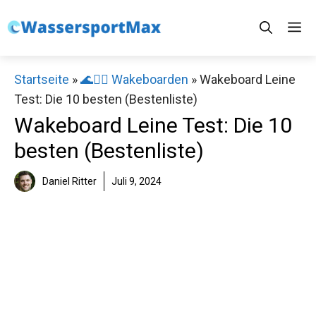
Zum
M
Inhalt
springen
Startseite
»
🌊🏄‍♂️ Wakeboarden
»
Wakeboard Leine
Test: Die 10 besten (Bestenliste)
Wakeboard Leine Test: Die 10
besten (Bestenliste)
Daniel Ritter
Juli 9, 2024