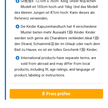
Gr枚脽e: 127cm x 76cm. 430g. Unser M盲dchen
Modell ist 103cm hoch und 16kg. Und das Modell
des kleinen Jungen ist 87cm hoch. Kann dieses als
Referenz verwenden;
Die Kinder Kapuzenhandtuch hat 4 verschiedene
Muster bieten mehr Auswahl f眉r Kinder. Kinder
werden sich gerne als Charaktere verkleiden.Ideal f眉r
den Strand, Schwimmb盲der im Urlaub oder nach dem
Bad zu Hause, es ist ein tolles Geschenk f眉r Kinder;
International products have separate terms, are
sold from abroad and may differ from local
products, including fit, age ratings, and language of
product, labeling or instructions.
Preis prüfen