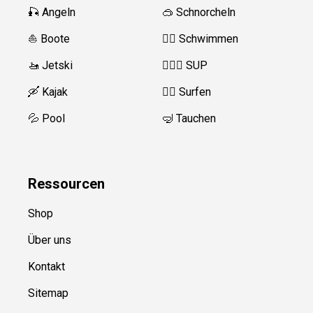
🎣 Angeln
🥽 Schnorcheln
⛵️ Boote
🏊‍♂️
Schwimmen
🚤 Jetski
🏄‍♀️🛶 SUP
🛶 Kajak
🏄‍♂️
Surfen
💦 Pool
🤿 Tauchen
Ressource
n
Shop
Über uns
Kontakt
Sitemap