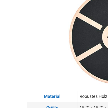
Material
Robustes Holz
Größe
15.7″ x 15.7″ x 