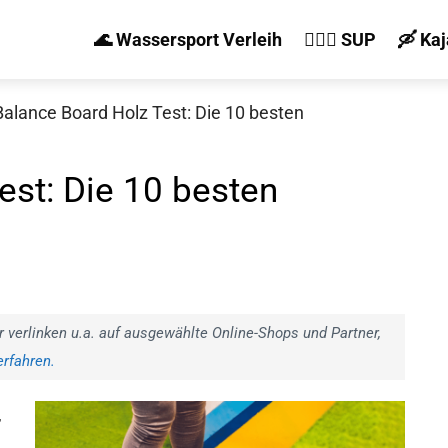
🌊 Wassersport Verleih
🏄‍♀️🛶 SUP
🛶 Ka
Balance Board Holz Test: Die 10 besten
est: Die 10 besten
r verlinken u.a. auf ausgewählte Online-Shops und Partner,
rfahren.
,