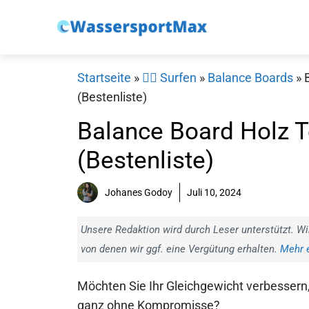
Zum
Inhalt
springen
Startseite
»
🏄‍♂️ Surfen
»
Balance Boards
»
(Bestenliste)
Balance Board Holz T
(Bestenliste)
Johanes Godoy
Juli 10, 2024
Unsere Redaktion wird durch Leser unterstützt. Wi
von denen wir ggf. eine Vergütung erhalten.
Mehr e
Möchten Sie Ihr Gleichgewicht verbessern
ganz ohne Kompromisse?