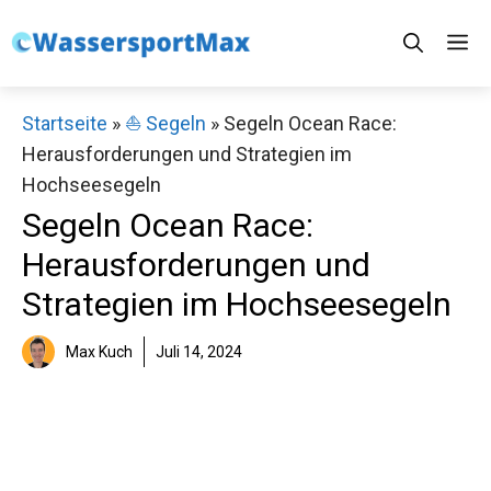
Zum
M
Inhalt
springen
Startseite
»
⛵️ Segeln
»
Segeln Ocean Race:
Herausforderungen und Strategien im
Hochseesegeln
Segeln Ocean Race:
Herausforderungen und
Strategien im Hochseesegeln
Max Kuch
Juli 14, 2024