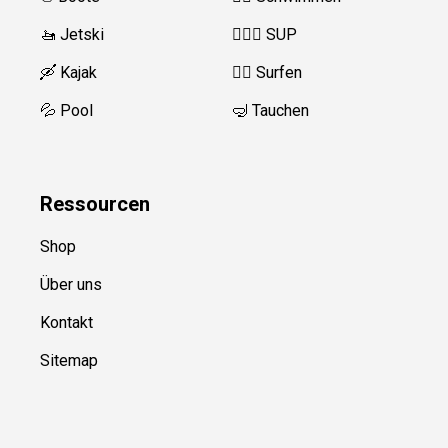
🚤 Jetski
🏄‍♀️🛶 SUP
🛶 Kajak
🏄‍♂️
Surfen
💦 Pool
🤿 Tauchen
Ressource
n
Shop
Über uns
Kontakt
Sitemap