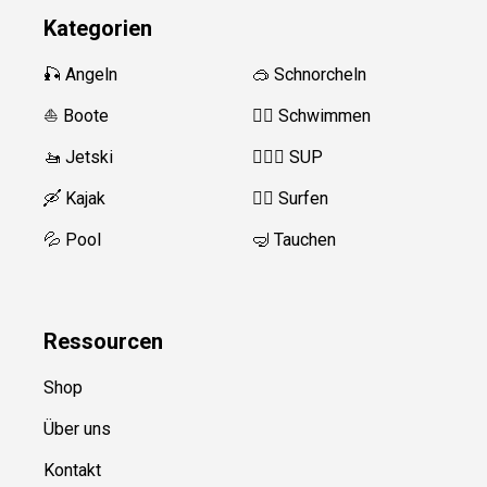
Kategorien
🎣 Angeln
🥽 Schnorcheln
⛵️ Boote
🏊‍♂️
Schwimmen
🚤 Jetski
🏄‍♀️🛶 SUP
🛶 Kajak
🏄‍♂️
Surfen
💦 Pool
🤿 Tauchen
Ressource
n
Shop
Über uns
Kontakt