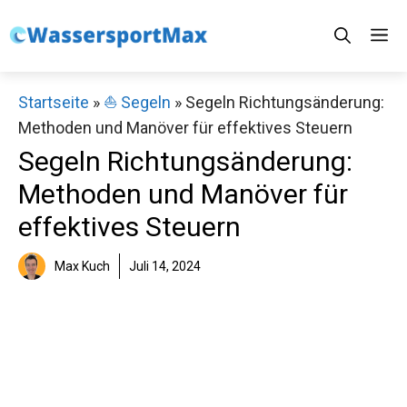
Zum
M
Inhalt
springen
Startseite
»
⛵️ Segeln
»
Segeln Richtungsänderung:
Methoden und Manöver für effektives Steuern
Segeln Richtungsänderung:
Methoden und Manöver für
effektives Steuern
Max Kuch
Juli 14, 2024