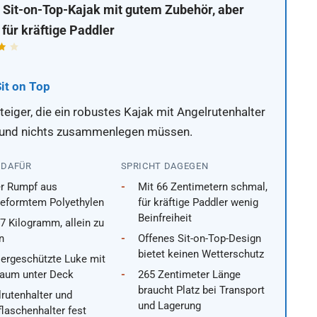
 Sit-on-Top-Kajak mit gutem Zubehör, aber
für kräftige Paddler
Sit on Top
teiger, die ein robustes Kajak mit Angelrutenhalter
und nichts zusammenlegen müssen.
 DAFÜR
SPRICHT DAGEGEN
er Rumpf aus
Mit 66 Zentimetern schmal,
geformtem Polyethylen
für kräftige Paddler wenig
Beinfreiheit
7 Kilogramm, allein zu
n
Offenes Sit-on-Top-Design
bietet keinen Wetterschutz
ergeschützte Luke mit
raum unter Deck
265 Zentimeter Länge
braucht Platz bei Transport
rutenhalter und
und Lagerung
flaschenhalter fest