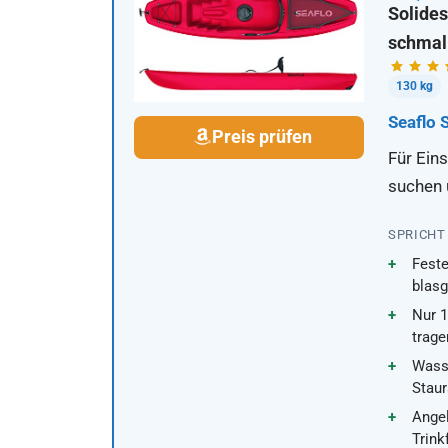
Solides
schmal 
130 kg
Seaflo 
Preis prüfen
Für Eins
suchen 
SPRICHT
Fest
blas
Nur 1
trage
Wass
Stau
Angel
Trink