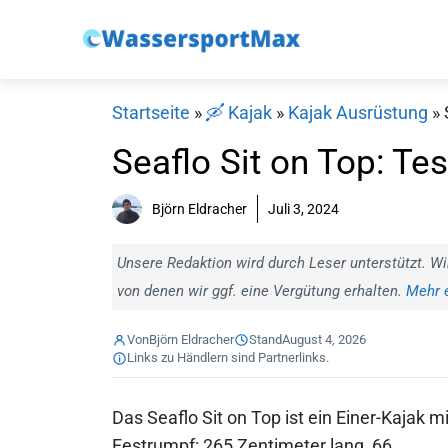
Zum
Inhalt
springen
Startseite
»
🛶 Kajak
»
Kajak Ausrüstung
»
Seaflo Sit on Top: Te
Björn Eldracher
Juli 3, 2024
Unsere Redaktion wird durch Leser unterstützt. Wi
von denen wir ggf. eine Vergütung erhalten.
Mehr e
Von
Björn Eldracher
Stand
August 4, 2026
Links zu Händlern sind Partnerlinks.
Das Seaflo Sit on Top ist ein Einer-Kajak mi
Festrumpf: 265 Zentimeter lang, 66