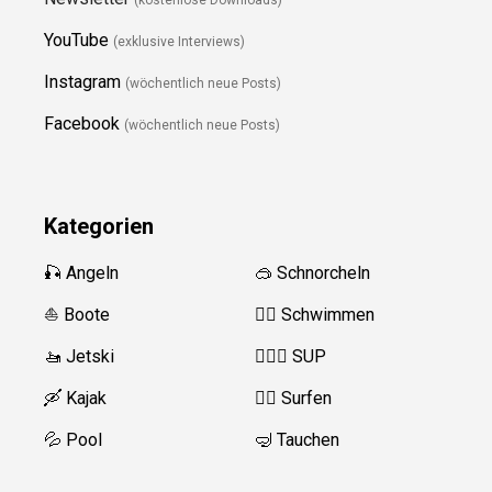
YouTube
(exklusive Interviews)
Instagram
(wöchentlich neue Posts)
Facebook
(wöchentlich neue Posts)
Kategorien
🎣 Angeln
🥽 Schnorcheln
⛵️ Boote
🏊‍♂️
Schwimmen
🚤 Jetski
🏄‍♀️🛶 SUP
🛶 Kajak
🏄‍♂️
Surfen
💦 Pool
🤿 Tauchen