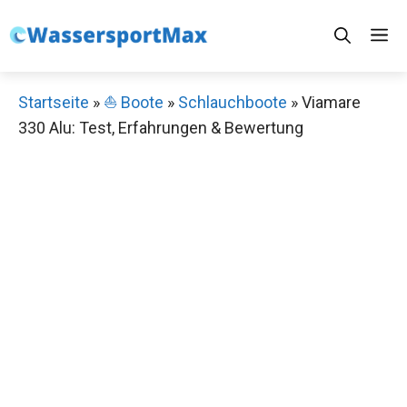
Zum
M
Inhalt
springen
Startseite
»
⛵️ Boote
»
Schlauchboote
»
Viamare
330 Alu: Test, Erfahrungen & Bewertung